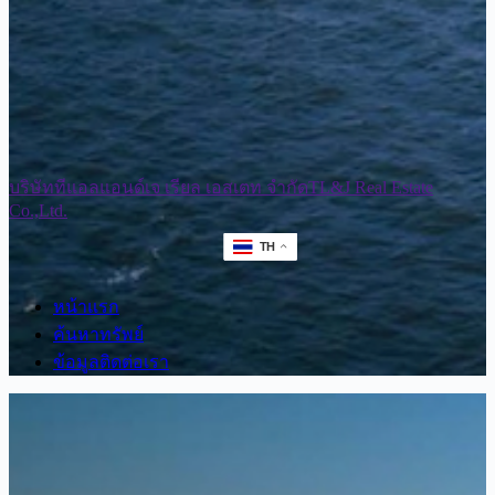
บริษัททีแอลแอนด์เจ เรียล เอสเตท จำกัด
TL&J Real Estate
Co.,Ltd.
TH
หน้าแรก
ค้นหาทรัพย์
ข้อมูลติดต่อเรา