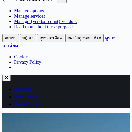
สถิติ
การ
Manage options
ตลาด
Manage services
ออนไลน์
Manage {vendor_count} vendors
Read more about these purposes
ดูราย
ยอมรับ
ปฎิเสธ
ดูรายละเอียด
จัดเก็บดูรายละเอียด
ละเอียด
Cookie
Privacy Policy
Skip
to
content
หน้าแรก
ค้นหาทรัพย์
ข้อมูลติดต่อเรา