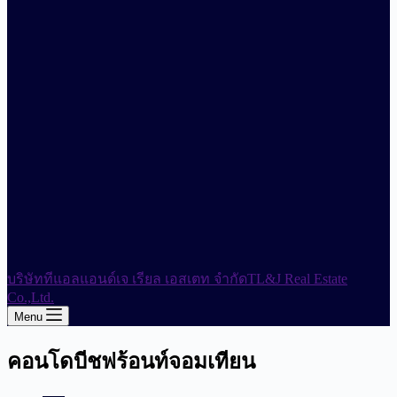
บริษัททีแอลแอนด์เจ เรียล เอสเตท จำกัด
TL&J Real Estate
Co.,Ltd.
Menu
คอนโดบีชฟร้อนท์จอมเทียน