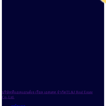
บริษัททีแอลแอนด์เจ เรียล เอสเตท จำกัด
TL&J Real Estate
Co.,Ltd.