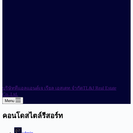
บริษัททีแอลแอนด์เจ เรียล เอสเตท จำกัด
TL&J Real Estate
Co.,Ltd.
Menu
คอนโดสไตล์รีสอร์ท