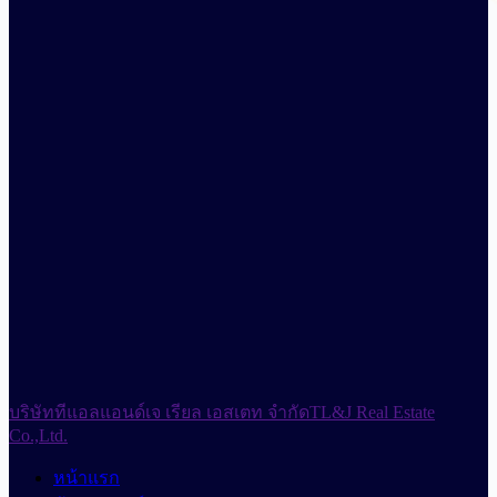
บริษัททีแอลแอนด์เจ เรียล เอสเตท จำกัด
TL&J Real Estate
Co.,Ltd.
หน้าแรก